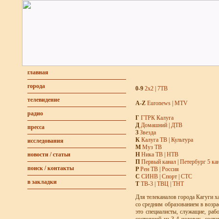
главная
города
0-9
2х2
|
7ТВ
телевидение
A-Z
Euronews
|
MTV
радио
Г
ГТРК Калуга
Д
Домашний
|
ДТВ
пресса
З
Звезда
К
Калуга ТВ
|
Культура
исследования
М
Муз ТВ
Н
Ника ТВ
|
НТВ
новости / статьи
П
Первый канал
|
Петербург 5 ка
поиск / контакты
Р
Рен ТВ
|
Россия
С
СИНВ
|
Спорт
|
СТС
в закладки
Т
ТВ-3
|
ТВЦ
|
ТНТ
Для телеканалов города Кагуги х
со средним образованием в возра
это специалисты, служащие, раб
состоящей из 3-4 человек, сост