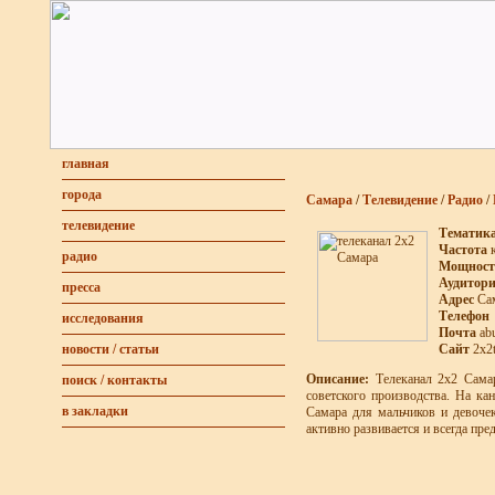
главная
города
Самара
/
Телевидение
/
Радио
/
телевидение
Тематик
Частота
к
радио
Мощност
Аудитор
пресса
Адрес
Сам
Телефон
исследования
Почта
ab
Сайт
2x2t
новости / статьи
Описание:
Телеканал 2х2 Самар
поиск / контакты
советского производства. На ка
в закладки
Самара для мальчиков и девочек
активно развивается и всегда пр