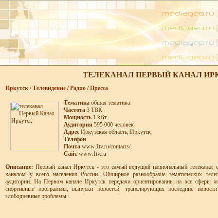
ТЕЛЕКАНАЛ ПЕРВЫЙ КАНАЛ ИР
Иркутск
/
Телевидение
/
Радио
/
Пресса
Тематика
общая тематика
Частота
3 ТВК
Мощность
1 кВт
Аудитория
595 000 человек
Адрес
Иркутская область, Иркутск
Телефон
Почта
www.1tv.ru/contacts/
Сайт
www.1tv.ru
Описание:
Первый канал Иркутск - это самый ведущий национальный телеканал
каналом у всего населения России. Обширное разнообразие тематических теле
аудитории. На Первом канале Иркутск передачи ориентированны на все сферы ж
спортивные программы, выпуски новостей, транслирующих последние новост
злободневные проблемы.