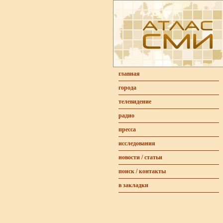
главная
города
телевидение
радио
пресса
исследования
новости / статьи
поиск / контакты
в закладки