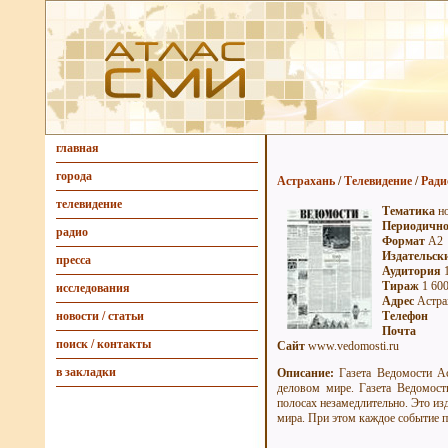
главная
города
Астрахань
/
Телевидение
/
Ради
телевидение
Тематика
но
Периодично
радио
Формат
А2
Издательск
пресса
Аудитория
1
Тираж
1 60
исследования
Адрес
Астрах
Телефон
новости / статьи
Почта
поиск / контакты
Сайт
www.vedomosti.ru
в закладки
Описание:
Газета Ведомости Ас
деловом мире. Газета Ведомост
полосах незамедлительно. Это из
мира. При этом каждое событие п