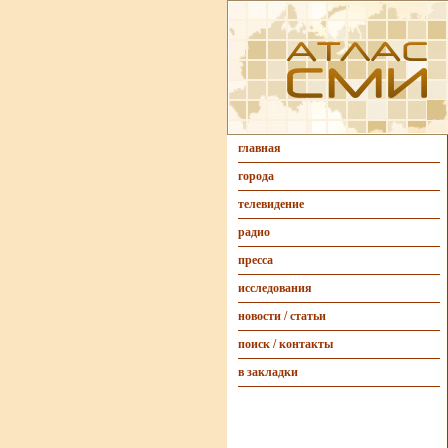
главная
города
телевидение
радио
пресса
исследования
новости / статьи
поиск / контакты
в закладки