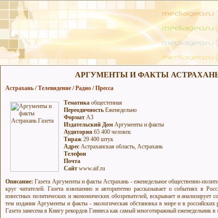
АРГУМЕНТЫ И ФАКТЫ АСТРАХАНЬ
Астрахань
/
Телевидение
/
Радио
/
Пресса
Тематика
общестенная
Переодичность
Еженедельно
Формат
А3
Издательский Дом
Аргументы и факты
Аудитория
65 400 человек
Тираж
29 400 штук
Адрес
Астраханская область, Астрахань
Телефон
Почта
Сайт
www.aif.ru
Описание:
Газета Аргументы и факты Астрахань - еженедельное общественно-полити
круг читателей. Газета взвешенно и авторитетно рассказывает о событиях в Рос
известных политических и экономических обозревателей, вскрывает и анализирует 
тем издания Аргументы и факты - экологическая обстановка в мире и в российских р
Газета занесена в Книгу рекордов Гиннеса как самый многотиражный еженедельник в 