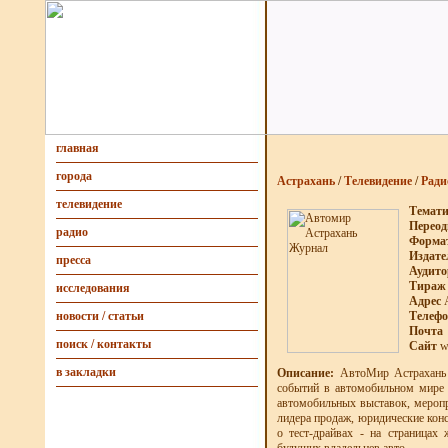
главная
города
Астрахань
/
Телевидение
/
Ради
телевидение
Темат
Переод
радио
Форма
Издате
пресса
Аудит
Тираж
исследования
Адрес
А
Телеф
новости / статьи
Почта
поиск / контакты
Сайт
w
в закладки
Описание:
АвтоМир Астрахань -
событий в автомобильном мире 
автомобильных выставок, меропр
лидера продаж, юридические конс
о тест-драйвах - на страница
будущих владельцев авто.