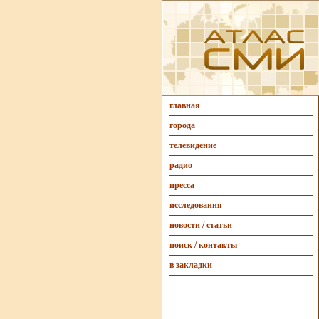
главная
города
телевидение
радио
пресса
исследования
новости / статьи
поиск / контакты
в закладки