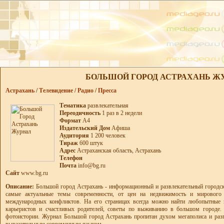
БОЛЬШОЙ ГОРОД АСТРАХАНЬ Ж
Астрахань
/
Телевидение
/
Радио
/
Пресса
Тематика
развлекательная
Переодичность
1 раз в 2 недели
Формат
А4
Издательский Дом
Афиша
Аудитория
1 200 человек
Тираж
600 штук
Адрес
Астраханская область, Астрахань
Телефон
Почта
info@bg.ru
Сайт
www.bg.ru
Описание:
Большой город Астрахань - информационный и развлекательный городск
самые актуальные темы современности, от цен на недвижимость и мирового 
международных конфликтов. На его страницах всегда можно найти любопытные г
карьеристов и счастливых родителей, советы по выживанию в большом городе. 
фотоистории. Журнал Большой город Астрахань пропитан духом мегаполиса и раз
выразительным современным языком.