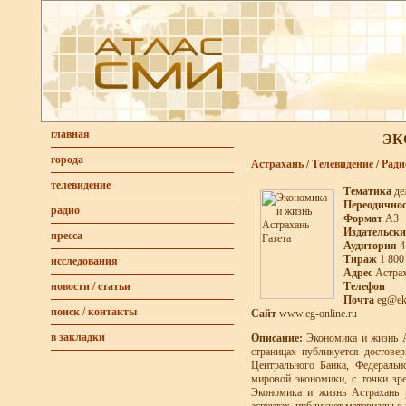
главная
ЭК
города
Астрахань
/
Телевидение
/
Ради
телевидение
Тематика
де
Переодично
радио
Формат
А3
Издательск
пресса
Аудитория
4
Тираж
1 800
исследования
Адрес
Астрах
Телефон
новости / статьи
Почта
eg@ek
поиск / контакты
Сайт
www.eg-online.ru
в закладки
Описание:
Экономика и жизнь Ас
страницах публикуется достове
Центрального Банка, Федеральн
мировой экономики, с точки зре
Экономика и жизнь Астрахань р
аспектах, публикует материалы о